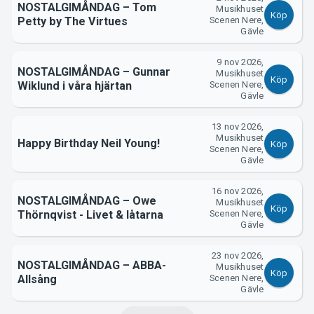
NOSTALGIMÅNDAG – Tom
Musikhuset
Köp
Petty by The Virtues
Scenen Nere,
Gävle
9 nov 2026,
NOSTALGIMÅNDAG – Gunnar
Musikhuset
Köp
Wiklund i våra hjärtan
Scenen Nere,
Gävle
13 nov 2026,
Musikhuset
Happy Birthday Neil Young!
Köp
Scenen Nere,
Gävle
16 nov 2026,
NOSTALGIMÅNDAG – Owe
Musikhuset
Köp
Thörnqvist - Livet & låtarna
Scenen Nere,
Gävle
23 nov 2026,
NOSTALGIMÅNDAG – ABBA-
Musikhuset
Köp
Allsång
Scenen Nere,
Gävle