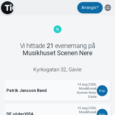
Evenemang
Arrangör?
Vi hittade
21
evenemang
på
Musikhuset Scenen Nere
MyTickster
Kyrkogatan 32
,
Gävle
14 aug 2026,
Musikhuset
Patrik Jansson Band
Köp
Scenen Nere,
Gävle
15 aug 2026,
Musikhuset
DE söderVISA
Köp