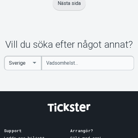
Nästa sida
Vill du söka efter något annat?
Ange
Select
sökord
Country
Support
Arrangör?
Ladda ner biljett
Sälj med oss!