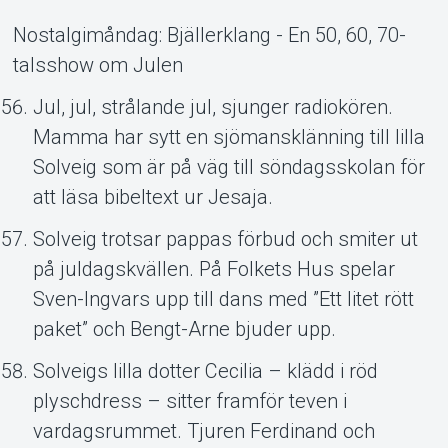
Support
Nostalgimåndag: Bjällerklang - En 50, 60, 70-
talsshow om Julen
Jul, jul, strålande jul, sjunger radiokören.
Mamma har sytt en sjömansklänning till lilla
Solveig som är på väg till söndagsskolan för
att läsa bibeltext ur Jesaja.
Om Tickster
Solveig trotsar pappas förbud och smiter ut
på juldagskvällen. På Folkets Hus spelar
Sven-Ingvars upp till dans med ”Ett litet rött
paket” och Bengt-Arne bjuder upp.
Solveigs lilla dotter Cecilia – klädd i röd
plyschdress – sitter framför teven i
vardagsrummet. Tjuren Ferdinand och