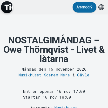
Evenemang
Arrangör?
NOSTALGIMÅNDAG –
Owe Thörnqvist - Livet &
låtarna
MyTickster
Måndag den 16 november 2026
Musikhuset Scenen Nere
i
Gävle
Entrén öppnar 16 nov 17:00
Startar 16 nov 18:00
Arrangör:
Musikhuset