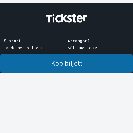
Support
Arrangör?
Ladda ner biljett
Sälj med oss!
Support
Logga in i Manager
Köp biljett
Köp- och leveransvillkor
System Support
Integritetspolicy
Om cookies på Tickster
Tickster
Arvika
Jobba på Tickster
Magasinsgatan 8
Box 334
Logotyper & media
SE-671 27
Arvika
LinkedIn
Göteborg
Facebook