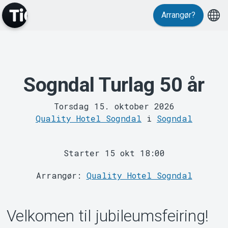
Events
Arrangør?
Sogndal Turlag 50 år
Torsdag 15. oktober 2026
MyTickster
Quality Hotel Sogndal
i
Sogndal
Starter 15 okt 18:00
Arrangør:
Quality Hotel Sogndal
Velkomen til jubileumsfeiring!
Support