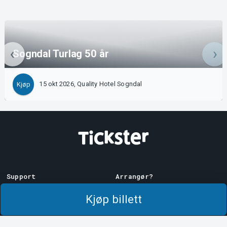
Sogndal Turlag 50 år
15 okt 2026, Quality Hotel Sogndal
Kjøp
Support
Arrangør?
Last ner billett
Selg med oss!
Kjøp billett
Support
Logg inn på Manager
Kjøps- og
System Support
leveringsbetingelser