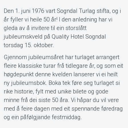
Den 1. juni 1976 vart Sogndal Turlag stifta, og i
år fyller vi heile 50 år! I den anledning har vi
gleda av å invitere til ein storslått
jubileumskveld på Quality Hotel Sogndal
torsdag 15. oktober.
Om Tickster
Gjennom jubileumsåret har turlaget arrangert
fleire klassiske turar frå tidlegare år, og som eit
høgdepunkt denne kvelden lanserer vi ei heilt
ny jubileumsbok. Boka tek føre seg turlaget si
rike historie, fylt med unike bilete og gode
minne frå dei siste 50 åra. Vi håpar du vil vere
med å feire dagen med eit spennande føredrag
og ein påfølgjande festmiddag.