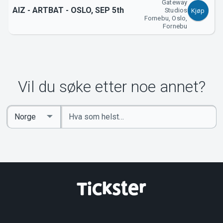
Gateway
AIZ - ARTBAT - OSLO, SEP 5th
Studios
Kjøp
Fornebu, Oslo,
Fornebu
Vil du søke etter noe annet?
Angi
Select
nøkkelord
Country