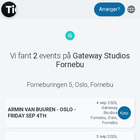
Arrangør?
MyTickster
Vi fant
2
events
på
Gateway Studios
Fornebu
Support
Forneburingen 5
,
Oslo, Fornebu
4 sep 2026,
Gateway
ARMIN VAN BUUREN - OSLO -
Studios
Kjøp
FRIDAY SEP 4TH
Fornebu, Oslo,
Om Tickster
Fornebu
5 sep 2026,