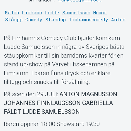
Malmö
Limhamn
Ludde
Samuelsson
Humor
Ståupp
Comedy
Standup
limhamnscomedy
Anton
På Limhamns Comedy Club bjuder komikern
Om Tickster
Ludde Samuelsson in några av Sveriges bästa
ståuppkomiker till sin barndoms kvarter för en
stand up-show på Varvet i fiskehamnen på
Limhamn. I baren finns dryck och enklare
tilltugg och snacks till försäljning.
På scen den 29 JULI:
ANTON MAGNUSSON
JOHANNES FINNLAUGSSON GABRIELLA
FÄLDT LUDDE SAMUELSSON
Baren öppnar: 18.00 Showstart: 19.30