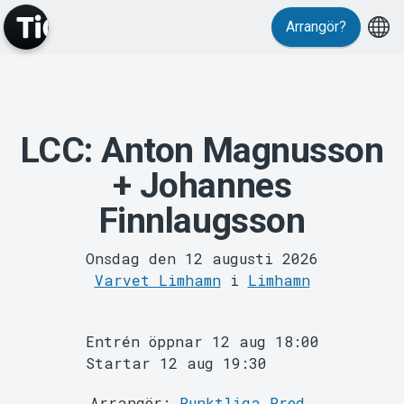
Arrangör?
LCC: Anton Magnusson
MyTickster
+ Johannes
Finnlaugsson
Onsdag den 12 augusti 2026
Varvet Limhamn
i
Limhamn
Entrén öppnar 12 aug 18:00
Support
Startar 12 aug 19:30
Arrangör:
Punktliga Prod.