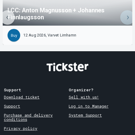
LCC: Anton Magnusson + Johannes
Finnlaugsson
12 Aug 2026, Varvet Limhamn
Buy
Support
Organizer?
Download ticket
Sell with us!
Support
Log in to Manager
Purchase and delivery
System Support
conditions
Privacy policy