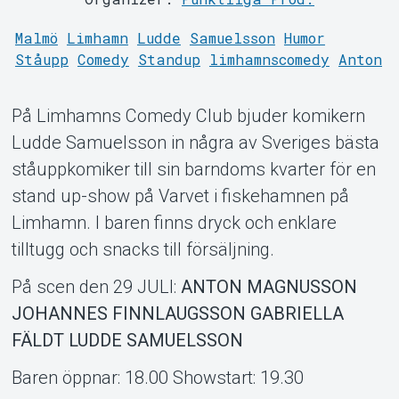
Malmö
Limhamn
Ludde
Samuelsson
Humor
Ståupp
Comedy
Standup
limhamnscomedy
Anton
På Limhamns Comedy Club bjuder komikern
About Tickster
Ludde Samuelsson in några av Sveriges bästa
ståuppkomiker till sin barndoms kvarter för en
stand up-show på Varvet i fiskehamnen på
Limhamn. I baren finns dryck och enklare
tilltugg och snacks till försäljning.
På scen den 29 JULI:
ANTON MAGNUSSON
JOHANNES FINNLAUGSSON GABRIELLA
FÄLDT LUDDE SAMUELSSON
Baren öppnar: 18.00 Showstart: 19.30