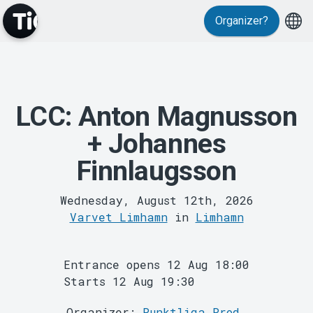
Events
Organizer?
LCC: Anton Magnusson
+ Johannes
MyTickster
Finnlaugsson
Wednesday, August 12th, 2026
Varvet Limhamn
in
Limhamn
Entrance opens 12 Aug 18:00
Support
Starts 12 Aug 19:30
Organizer:
Punktliga Prod.