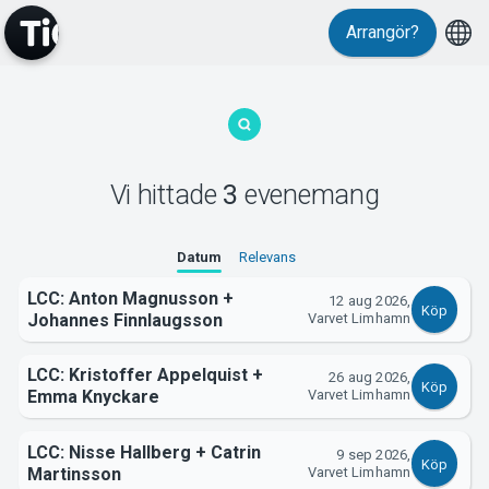
Arrangör?
MyTickster
Vi hittade
3
evenemang
Support
Datum
Relevans
LCC: Anton Magnusson +
12 aug 2026,
Köp
Johannes Finnlaugsson
Varvet Limhamn
LCC: Kristoffer Appelquist +
26 aug 2026,
Köp
Emma Knyckare
Varvet Limhamn
Om Tickster
LCC: Nisse Hallberg + Catrin
9 sep 2026,
Köp
Martinsson
Varvet Limhamn