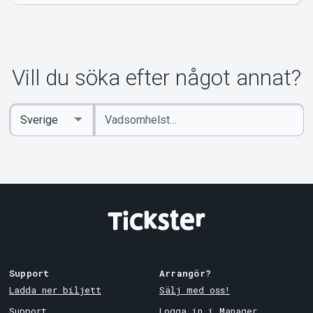
Vill du söka efter något annat?
Ange
Select
sökord
Country
Support
Arrangör?
Ladda ner biljett
Sälj med oss!
Support
Logga in i Manager