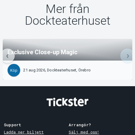
Mer från
Dockteaterhuset
Exclusive Close-up Magic
21 aug 2026, Dockteaterhuset, Örebro
Köp
Support
Arrangör?
Ladda ner biljett
Sälj med oss!