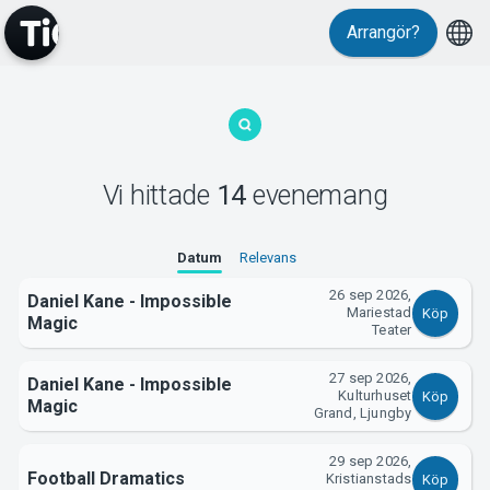
Evenemang
Arrangör?
Vi hittade
14
evenemang
MyTickster
Datum
Relevans
26 sep 2026,
Daniel Kane - Impossible
Mariestad
Köp
Magic
Teater
27 sep 2026,
Daniel Kane - Impossible
Kulturhuset
Köp
Magic
Grand, Ljungby
Support
29 sep 2026,
Football Dramatics
Kristianstads
Köp