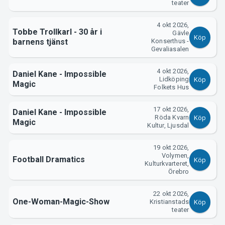
teater
4 okt 2026,
Tobbe Trollkarl - 30 år i
Gävle
Köp
barnens tjänst
Konserthus -
Gevaliasalen
4 okt 2026,
Daniel Kane - Impossible
Lidköping
Köp
Magic
Om Tickster
Folkets Hus
17 okt 2026,
Daniel Kane - Impossible
Röda Kvarn
Köp
Magic
Kultur, Ljusdal
19 okt 2026,
Volymen,
Football Dramatics
Köp
Kulturkvarteret,
Örebro
22 okt 2026,
One-Woman-Magic-Show
Kristianstads
Köp
teater