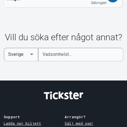
Salongen
Vill du söka efter något annat?
Ange
Select
sökord
Country
Support
Arrangör?
Ladda ner biljett
Sälj med oss!