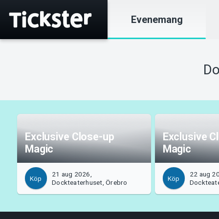
Evenemang
Do
Exclusive Close-up
Exclusive C
Magic
Magic
21 aug 2026,
22 aug 2
Köp
Köp
Dockteaterhuset, Örebro
Dockteat