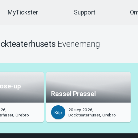
MyTickster
Support
Om
ckteaterhusets
Evenemang
lose-up
Rassel Prassel
026,
20 sep 2026,
Köp
erhuset, Örebro
Dockteaterhuset, Örebro