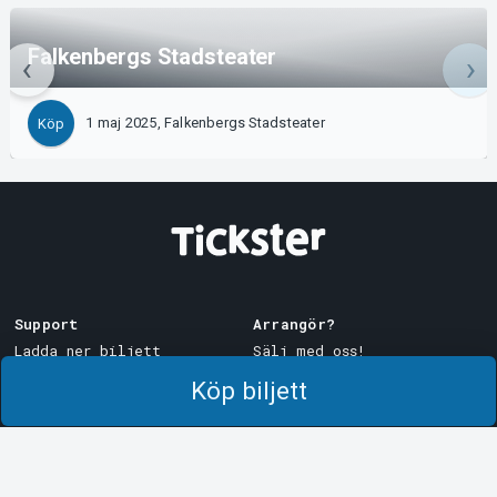
Falkenbergs Stadsteater
1 maj 2025, Falkenbergs Stadsteater
Köp
Support
Arrangör?
Ladda ner biljett
Sälj med oss!
Support
Logga in i Manager
Köp biljett
Köp- och leveransvillkor
System Support
Integritetspolicy
Om cookies på Tickster