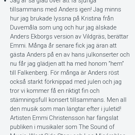
About Tickster
Jag är så glad över att få sjunga
tillsammans med Anders igen! Jag minns
hur jag brukade lyssna på Kristina från
Duvemåla som ung och hur jag älskade
Anders Ekborgs version av Vildgräs, berättar
Emmi. Många år senare fick jag äran att
gästa Anders på en av hans julkonserter och
nu får jag glädjen att ha med honom ”hem”
till Falkenberg. För många är Anders röst
också starkt förknippad med julen och jag
tror vi kommer få en riktigt fin och
stämningsfull konsert tillsammans. Men all
den musik som man längtar efter i juletid!
Artisten Emmi Christensson har fängslat
publiken i musikaler som The Sound of