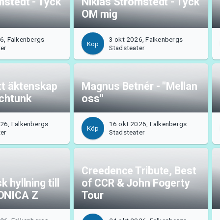
mstedt - Tyck
Niklas Strömstedt - Tyck
OM mig
6, Falkenbergs
3 okt 2026, Falkenbergs
Köp
ter
Stadsteater
tt äktenskap
Magnus Betnér - "Mellan
Schtunk
oss"
26, Falkenbergs
16 okt 2026, Falkenbergs
Köp
ter
Stadsteater
Creedence Tribute, Best
 hyllning till
of CCR & John Fogerty
ONICA Z
Tour