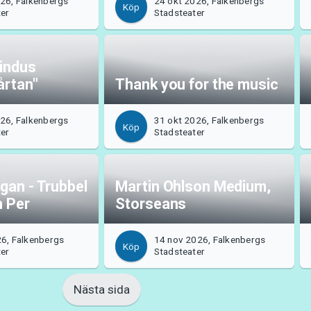
26, Falkenbergs
24 okt 2026, Falkenbergs
Köp
ter
Stadsteater
indus
årtan"
Thank you for the music
26, Falkenbergs
31 okt 2026, Falkenbergs
Köp
ter
Stadsteater
gan - Trubbel
Martin Ohlson Medium,
n Per
Storseans
6, Falkenbergs
14 nov 2026, Falkenbergs
Köp
ter
Stadsteater
Nästa sida