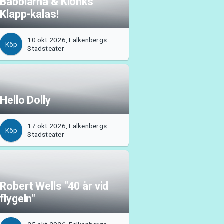
Babblarna & Klonks
Klapp-kalas!
10 okt 2026, Falkenbergs
Köp
Stadsteater
Hello Dolly
17 okt 2026, Falkenbergs
Köp
Stadsteater
Robert Wells "40 år vid
flygeln"