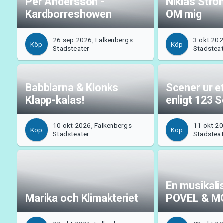
Per Andersson -
Niklas Strö
Kardborreshowen
OM mig
26 sep 2026, Falkenbergs
3 okt 202
Köp
Köp
Stadsteater
Stadstea
Babblarna & Klonks
Scener ur e
Klapp-kalas!
enligt 123 
10 okt 2026, Falkenbergs
11 okt 20
Köp
Köp
Stadsteater
Stadstea
En musikalisk
Marika och Klimakteriet
POVEL & M