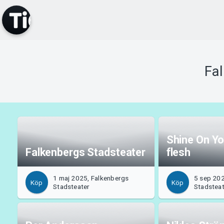
Fa
Shine On You
Falkenbergs Stadsteater
flesh
1 maj 2025, Falkenbergs
5 sep 202
Köp
Köp
Stadsteater
Stadstea