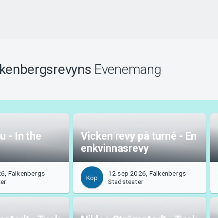
lkenbergsrevyns
Evenemang
 - In the
Vicken revy på turné - En
enkvinnasrevy
6, Falkenbergs
12 sep 2026, Falkenbergs
Köp
ter
Stadsteater