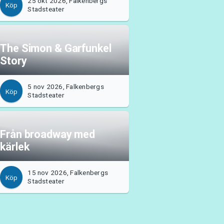
25 okt 2026, Falkenbergs
Köp
Stadsteater
The Simon & Garfunkel
Story
5 nov 2026, Falkenbergs
Köp
Stadsteater
Från broadway med
kärlek
15 nov 2026, Falkenbergs
Köp
Stadsteater