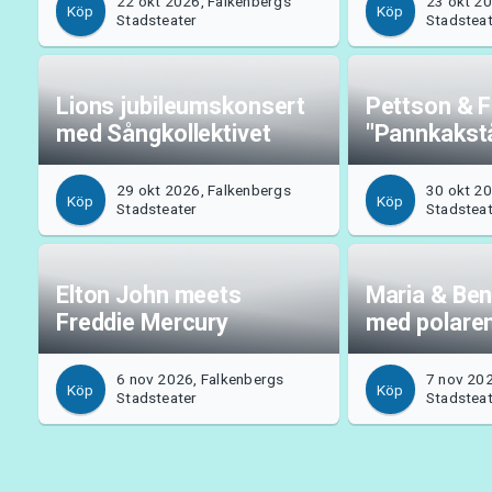
22 okt 2026, Falkenbergs
23 okt 20
Köp
Köp
Stadsteater
Stadstea
Lions jubileumskonsert
Pettson & F
med Sångkollektivet
"Pannkakst
29 okt 2026, Falkenbergs
30 okt 20
Köp
Köp
Stadsteater
Stadstea
Elton John meets
Maria & Ben
Freddie Mercury
med polare
6 nov 2026, Falkenbergs
7 nov 202
Köp
Köp
Stadsteater
Stadstea