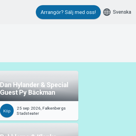
Svenska
Arrangör?
Sälj med oss!
Dan Hylander & Special
Guest Py Bäckman
25 sep 2026, Falkenbergs
Köp
Stadsteater