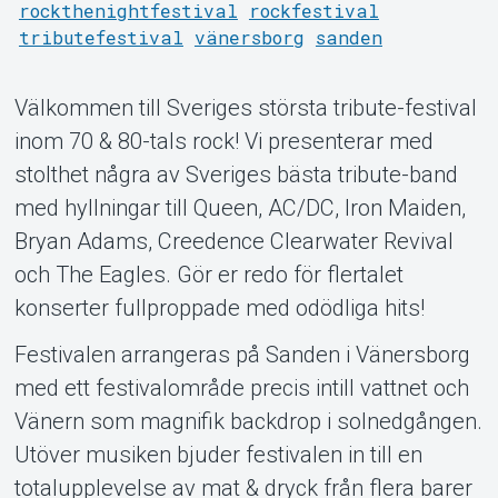
rockthenightfestival
rockfestival
tributefestival
vänersborg
sanden
Välkommen till Sveriges största tribute-festival
inom 70 & 80-tals rock! Vi presenterar med
Support
stolthet några av Sveriges bästa tribute-band
med hyllningar till Queen, AC/DC, Iron Maiden,
Bryan Adams, Creedence Clearwater Revival
och The Eagles. Gör er redo för flertalet
konserter fullproppade med odödliga hits!
Festivalen arrangeras på Sanden i Vänersborg
med ett festivalområde precis intill vattnet och
Vänern som magnifik backdrop i solnedgången.
Om Tickster
Utöver musiken bjuder festivalen in till en
totalupplevelse av mat & dryck från flera barer