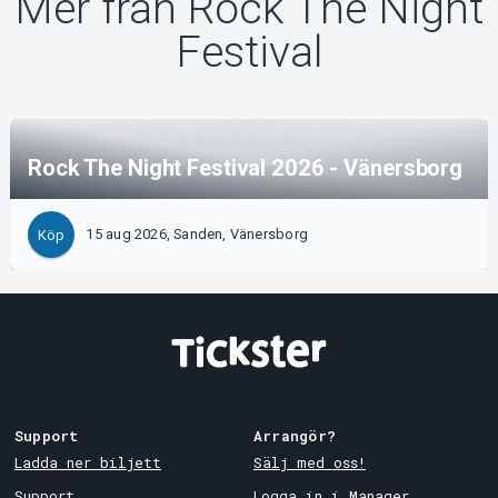
Mer från Rock The Night
Festival
Rock The Night Festival 2026 - Vänersborg
15 aug 2026, Sanden, Vänersborg
Köp
Support
Arrangör?
Ladda ner biljett
Sälj med oss!
Support
Logga in i Manager