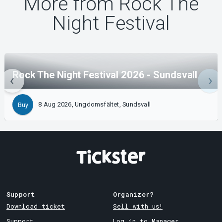
More from Rock The
Night Festival
Rock The Night Festival 2026 - Sundsvall
8 Aug 2026, Ungdomsfältet, Sundsvall
Buy
Support
Organizer?
Download ticket
Sell with us!
Support
Log in to Manager