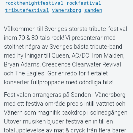
rockthenightfestival
rockfestival
tributefestival
vänersborg
sanden
Välkommen till Sveriges största tribute-festival
inom 70 & 80-tals rock! Vi presenterar med
stolthet några av Sveriges bästa tribute-band
Support
med hyllningar till Queen, AC/DC, Iron Maiden,
Bryan Adams, Creedence Clearwater Revival
och The Eagles. Gör er redo för flertalet
konserter fullproppade med odödliga hits!
Festivalen arrangeras på Sanden i Vänersborg
med ett festivalområde precis intill vattnet och
Vänern som magnifik backdrop i solnedgången.
About Tickster
Utöver musiken bjuder festivalen in till en
totalupplevelse av mat & dryck från flera barer