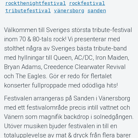
rockthenightfestival
rockfestival
tributefestival
vänersborg
sanden
Välkommen till Sveriges största tribute-festival
inom 70 & 80-tals rock! Vi presenterar med
stolthet några av Sveriges bästa tribute-band
Support
med hyllningar till Queen, AC/DC, Iron Maiden,
Bryan Adams, Creedence Clearwater Revival
och The Eagles. Gör er redo för flertalet
konserter fullproppade med odödliga hits!
Festivalen arrangeras på Sanden i Vänersborg
med ett festivalområde precis intill vattnet och
Vänern som magnifik backdrop i solnedgången.
Om Tickster
Utöver musiken bjuder festivalen in till en
totalupplevelse av mat & dryck från flera barer