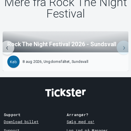
Mere fra Rock The Night
Festival
Rock The Night Festival 2026 - Sundsvall
8 aug 2026, Ungdomsfältet, Sundsvall
Køb
Support
Arrangør?
Download billet
Sælg med os!
Support
Log ind på Manager