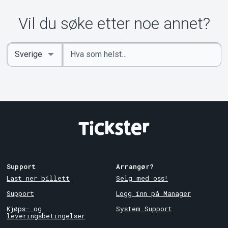
Vil du søke etter noe annet?
Angi
Select
nøkkelord
Country
Support
Arrangør?
Last ner billett
Selg med oss!
Support
Logg inn på Manager
Kjøps- og
System Support
leveringsbetingelser