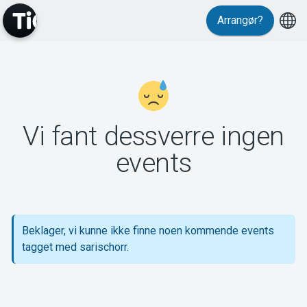
Arrangør?
MyTickster
Vi fant dessverre ingen
Support
events
Beklager, vi kunne ikke finne noen kommende events
Om Tickster
tagget med sarischorr.