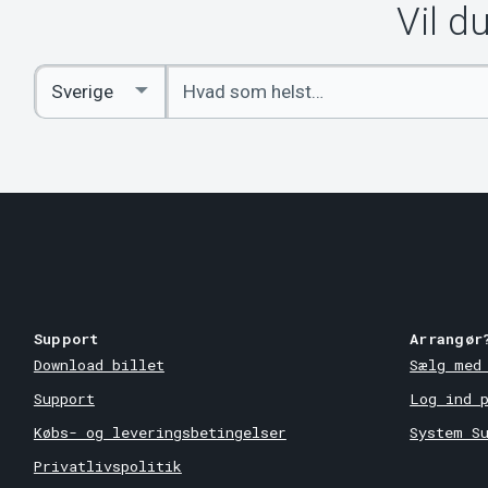
Vil d
Indtast
Select
søgeord
Country
Support
Arrangør
Download billet
Sælg med
Support
Log ind 
Købs- og leveringsbetingelser
System S
Privatlivspolitik