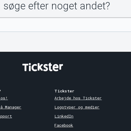
u søge efter noget andet?
?
Tickster
 os!
Arbejde hos Tickster
på Manager
Logotyper og medier
upport
LinkedIn
Facebook