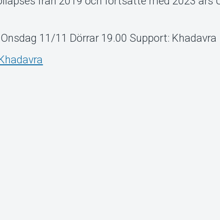
llapses från 2019 och fortsatte med 2023 års
 Onsdag 11/11 Dörrar 19.00 Support: Khadavra
Khadavra