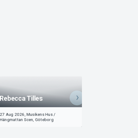
Rebecca Tilles
APHUSET + APA
27 Aug 2026, Musikens Hus /
28 Aug 2026, Mus
Buy
Hängmattan Scen, Göteborg
Hängmattan Scen