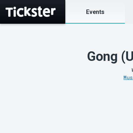
Events
Gong (U
Mus