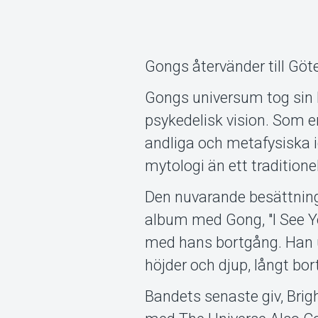
Gongs återvänder till Gö
Gongs universum tog sin b
psykedelisk vision. Som e
andliga och metafysiska id
mytologi än ett traditione
Den nuvarande besättnin
album med Gong, "I See Yo
med hans bortgång. Han 
höjder och djup, långt bor
Bandets senaste giv, Brigh