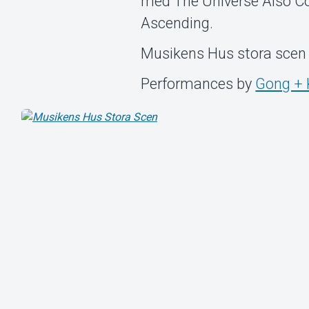
med The Universe Also Co
Ascending.
Musikens Hus stora scen
Performances by
Gong + 