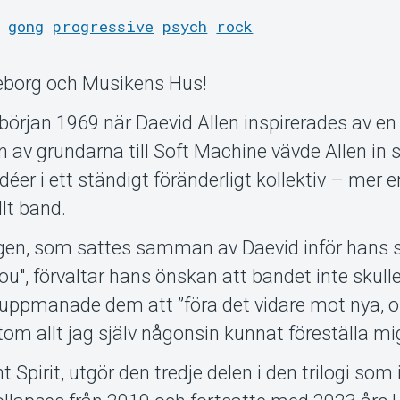
gong
progressive
psych
rock
teborg och Musikens Hus!
örjan 1969 när Daevid Allen inspirerades av en
n av grundarna till Soft Machine vävde Allen in 
éer i ett ständigt föränderligt kollektiv – mer e
llt band.
gen, som sattes samman av Daevid inför hans s
u", förvaltar hans önskan att bandet inte skull
uppmanade dem att ”föra det vidare mot nya, 
tom allt jag själv någonsin kunnat föreställa mi
t Spirit, utgör den tredje delen i den trilogi som