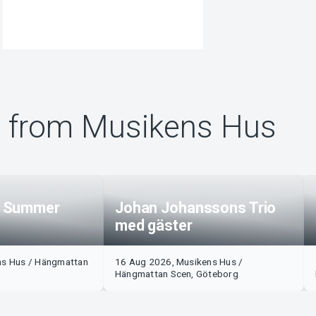
 from Musikens Hus
n Summer
Johan Johanssons Trio
med gäster
ns Hus / Hängmattan
16 Aug 2026, Musikens Hus /
Hängmattan Scen, Göteborg