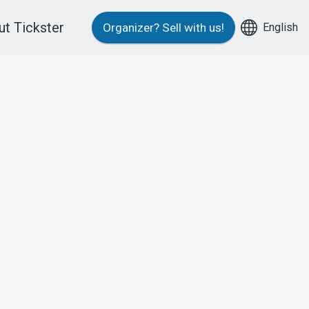
t Tickster
English
Organizer?
Sell with us!