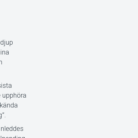
 djup
sina
n
ista
e upphöra
okända
g”.
 inleddes