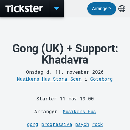
Arrangør?
Events
Gong (UK) + Support:
Khadavra
Onsdag d. 11. november 2026
Musikens Hus Stora Scen
i
Göteborg
Starter 11 nov 19:00
Arrangør:
Musikens Hus
MyTickster
gong
progressive
psych
rock