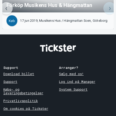
Förköp Musikens Hus & Hängmattan
17 jun 2019, Musikens Hus / Hängmattan Scen, Göteborg
Køb
Support
Arrangør?
Download billet
Sælg med os!
Support
Log ind på Manager
Købs- og
System Support
leveringsbetingelser
Privatlivspolitik
Om cookies på Tickster