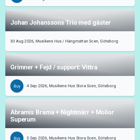
Johan Johanssons Trio med gäster
30 Aug 2026, Musikens Hus / Hängmattan Scen, Göteborg
Grimner + Fejd / support: Vittra
4 Sep 2026, Musikens Hus Stora Scen, Göteborg
Buy
About Tickster
Abramis Brama + Nightmärr + Molior
Superum
5 Sep 2026, Musikens Hus Stora Scen, Göteborg
Buy