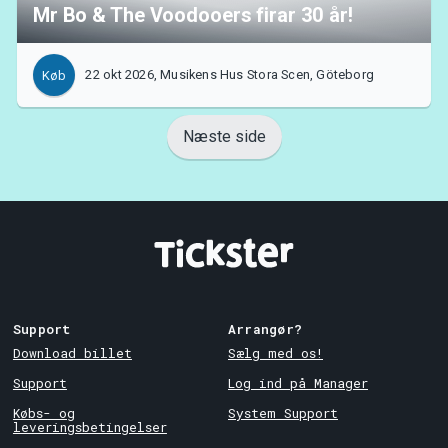
Mr Bo & The Voodooers firar 30 år!
22 okt 2026, Musikens Hus Stora Scen, Göteborg
Køb
Næste side
Support
Arrangør?
Download billet
Sælg med os!
Support
Log ind på Manager
Købs- og
System Support
leveringsbetingelser