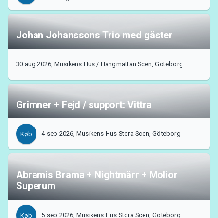
Johan Johanssons Trio med gäster
30 aug 2026, Musikens Hus / Hängmattan Scen, Göteborg
Grimner + Fejd / support: Vittra
4 sep 2026, Musikens Hus Stora Scen, Göteborg
Køb
Om Tickster
Abramis Brama + Nightmärr + Molior
Superum
5 sep 2026, Musikens Hus Stora Scen, Göteborg
Køb