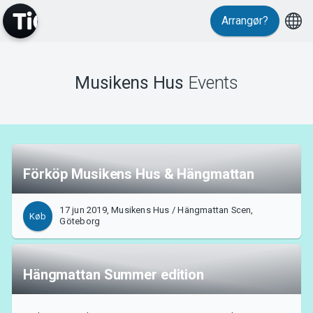
Arrangør?
Events
Musikens Hus
Events
Förköp Musikens Hus & Hängmattan
17 jun 2019, Musikens Hus / Hängmattan Scen,
Køb
Göteborg
Hängmattan Summer edition