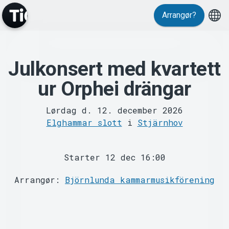
Arrangør?
MyTickster
Julkonsert med kvartett
ur Orphei drängar
Lørdag d. 12. december 2026
Elghammar slott
i
Stjärnhov
Support
Starter 12 dec 16:00
Arrangør:
Björnlunda kammarmusikförening
Om Tickster