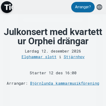
Arrangør?
MyTickster
Julkonsert med kvartett
ur Orphei drängar
Lørdag 12. desember 2026
Elghammar slott
i
Stjärnhov
Support
Starter 12 des 16:00
Arrangør:
Björnlunda kammarmusikförening
Om Tickster