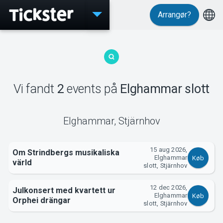
Arrangør?
Events
Vi fandt
2
events
på
Elghammar slott
MyTickster
Elghammar
,
Stjärnhov
15 aug 2026,
Om Strindbergs musikaliska
Elghammar
Køb
värld
Support
slott, Stjärnhov
12 dec 2026,
Julkonsert med kvartett ur
Elghammar
Køb
Orphei drängar
slott, Stjärnhov