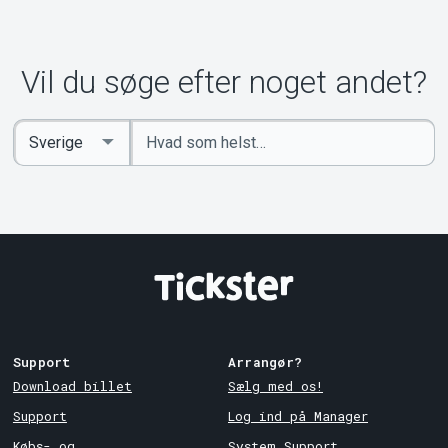
Om Tickster
Vil du søge efter noget andet?
Indtast
Select
søgeord
Country
Support
Arrangør?
Download billet
Sælg med os!
Support
Log ind på Manager
Købs- og
System Support