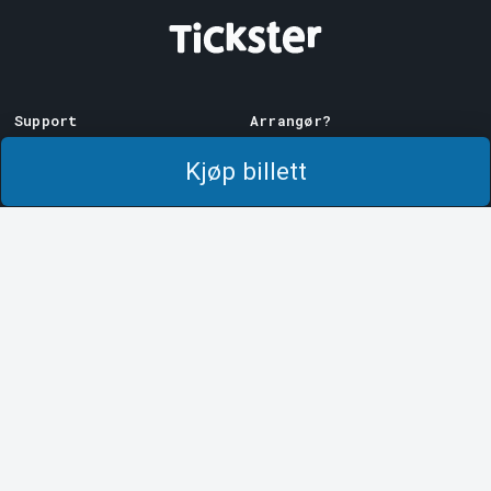
Support
Arrangør?
Last ner billett
Selg med oss!
Kjøp billett
Support
Logg inn på Manager
Kjøps- og
System Support
leveringsbetingelser
Personvernpolicy
Om informasjonskapsler på
Tickster
Tickster
Jobbe hos Tickster
Logotyper og medier
LinkedIn
Facebook