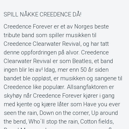
Support
SPILL NÅKKE CREEDENCE DÅ!
Creedence Forever er et av Norges beste
tribute band som spiller musikken til
Creedence Clearwater Revival, og har tatt
denne oppfordringen på alvor. Creedence
Clearwater Revival er som Beatles, et band
Om Tickster
ingen blir lei av! Idag, mer enn 50 år siden
bandet ble oppløst, er musikken og sangene til
Creedence like populær. Allsangfaktoren er
skyhøy når Creedence Forever kjører i gang
med kjente og kjære låter som Have you ever
seen the rain, Down on the corner, Up around
the bend, Who´ll stop the rain, Cotton fields,