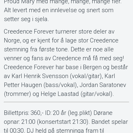
Proud Mary med mange, mange, mange fler.
Alt levert med en innlevelse og snert som
setter seg i sjela.
Creedence Forever turnerer store deler av
Norge, og er kjent for å lage stor Creedence
stemning fra første tone. Dette er noe alle
venner og fans av Creedence må få med seg!
Creedence Forever har base i Bergen og består
av Karl Henrik Svensson (vokal/gitar), Karl
Petter Haugen (bass/vokal), Jordan Saratonev
(trommer) og Helge Laastad (gitar/vokal).
Billettpris: 360,- ID: 20 år (leg.plikt) Dørane
opnar: 21:00 (konsertstart 21:30). Bandet spelar
til 00:30. DJ held på stemninga fram til