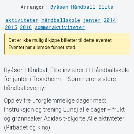
Arrangør:
Byåsen Håndball Elite
Om Tickster
aktiviteter
håndballskole
jenter
2014
2015
2016
sommeraktiviteter
Det er ikke mulig å kjøpe billetter til dette eventet.
Eventet har allerede funnet sted.
Byåsen Håndball Elite inviterer til Håndballskole
for jenter i Trondheim – Sommerens store
håndballeventyr.
Opplev tre uforglemmelige dager med:
Instruksjon og trening Lunsj alle dager + frukt
og grønnsaker Adidas t-skjorte Alle aktiviteter
(Pirbadet og kino)