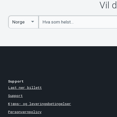
Vil 
Angi
Select
nøkkelord
Country
Support
Last ner billett
Support
Kjøps- og leveringsbetingelser
Personvernpolicy