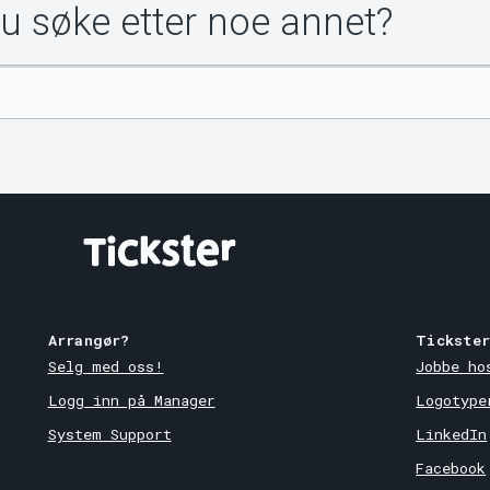
du søke etter noe annet?
Arrangør?
Tickste
Selg med oss!
Jobbe ho
Logg inn på Manager
Logotype
System Support
LinkedIn
Facebook