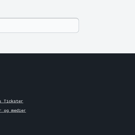
r
s Tickster
r og medier