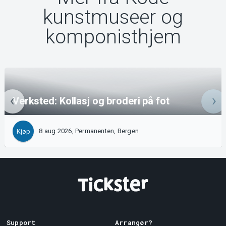
kunstmuseer og
komponisthjem
Verksted: Kollasj og broderi på fot
8 aug 2026, Permanenten, Bergen
Kjøp
Support
Arrangør?