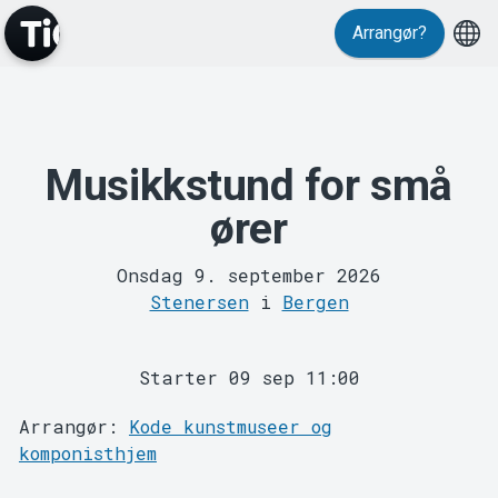
Arrangør?
Musikkstund for små
MyTickster
ører
Onsdag 9. september 2026
Stenersen
i
Bergen
Support
Starter 09 sep 11:00
Arrangør:
Kode kunstmuseer og
komponisthjem