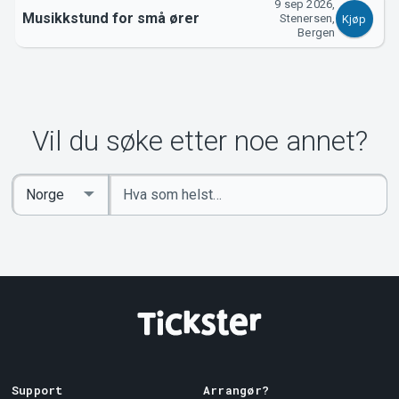
9 sep 2026,
Musikkstund for små ører
Stenersen,
Kjøp
Om Tickster
Bergen
Vil du søke etter noe annet?
Angi
Select
nøkkelord
Country
Support
Arrangør?