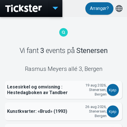
Arrangør?
Events
Vi fant
3
events
på
Stenersen
MyTickster
Rasmus Meyers allé 3
,
Bergen
19 aug 2026,
Lesesirkel og omvisning :
Stenersen,
Kjøp
Hestedagboken av Tandber
Bergen
Support
26 aug 2026,
Kunstkvarter: «Brud» (1993)
Stenersen,
Kjøp
Bergen