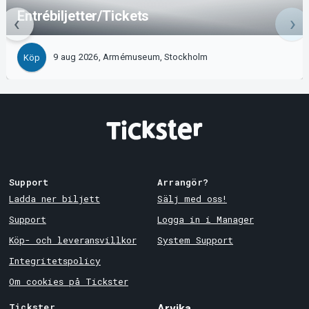
Entrébiljetter/Tickets
9 aug 2026, Armémuseum, Stockholm
Köp
Support
Arrangör?
Ladda ner biljett
Sälj med oss!
Support
Logga in i Manager
Köp- och leveransvillkor
System Support
Integritetspolicy
Om cookies på Tickster
Tickster
Arvika