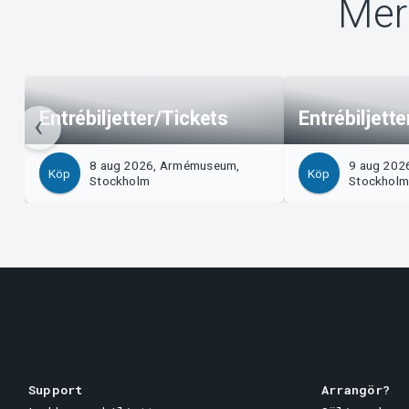
Mer
Entrébiljetter/Tickets
Entrébiljett
8 aug 2026, Armémuseum,
9 aug 202
Köp
Köp
Stockholm
Stockhol
Support
Arrangör?