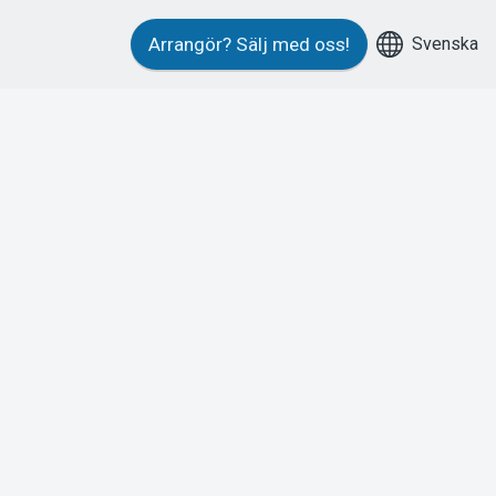
Svenska
Arrangör?
Sälj med oss!