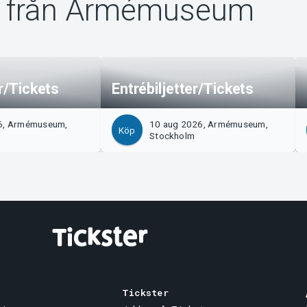
 från Armémuseum
er/Tickets
Entrébiljetter/Tickets
6, Armémuseum,
10 aug 2026, Armémuseum,
Köp
m
Stockholm
Tickster