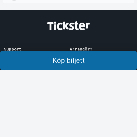
Support
Arrangör?
Ladda ner biljett
Sälj med oss!
Köp biljett
Support
Logga in i Manager
Köp- och leveransvillkor
System Support
Integritetspolicy
Om cookies på Tickster
Tickster
Arvika
Jobba på Tickster
Magasinsgatan 8
Box 334
Logotyper & media
SE-671 27
Arvika
LinkedIn