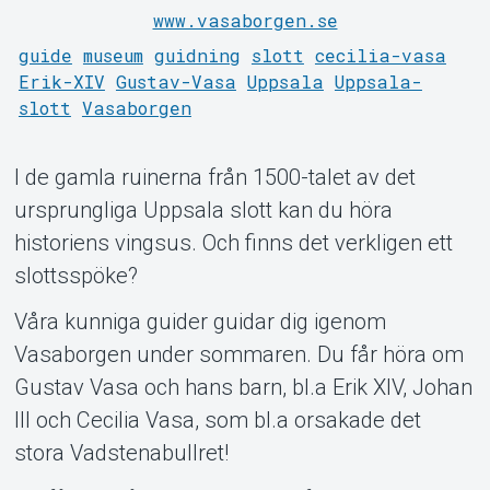
www.vasaborgen.se
Support
guide
museum
guidning
slott
cecilia-vasa
Erik-XIV
Gustav-Vasa
Uppsala
Uppsala-
slott
Vasaborgen
I de gamla ruinerna från 1500-talet av det
ursprungliga Uppsala slott kan du höra
historiens vingsus. Och finns det verkligen ett
Om Tickster
slottsspöke?
Våra kunniga guider guidar dig igenom
Vasaborgen under sommaren. Du får höra om
Gustav Vasa och hans barn, bl.a Erik XIV, Johan
III och Cecilia Vasa, som bl.a orsakade det
stora Vadstenabullret!