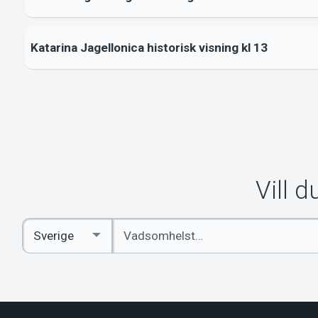
Katarina Jagellonica historisk visning kl 13
Vill 
Ange
Select
sökord
Country