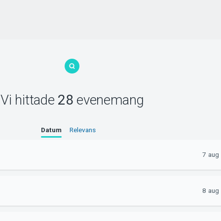
Vi hittade
28
evenemang
Datum
Relevans
7 aug
8 aug