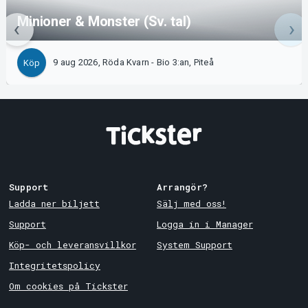
Minioner & Monster (Sv. tal)
9 aug 2026, Röda Kvarn - Bio 3:an, Piteå
Köp
Support
Arrangör?
Ladda ner biljett
Sälj med oss!
Support
Logga in i Manager
Köp- och leveransvillkor
System Support
Integritetspolicy
Om cookies på Tickster