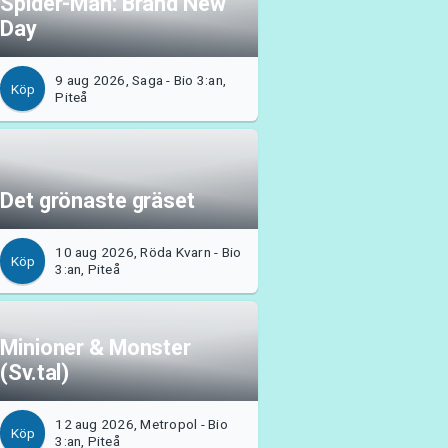
Spider-Man: Brand New
Day
9 aug 2026, Saga - Bio 3:an,
Köp
Piteå
Det grönaste gräset
10 aug 2026, Röda Kvarn - Bio
Köp
3:an, Piteå
Minioner & Monster
(Sv.tal)
12 aug 2026, Metropol - Bio
Köp
3:an, Piteå