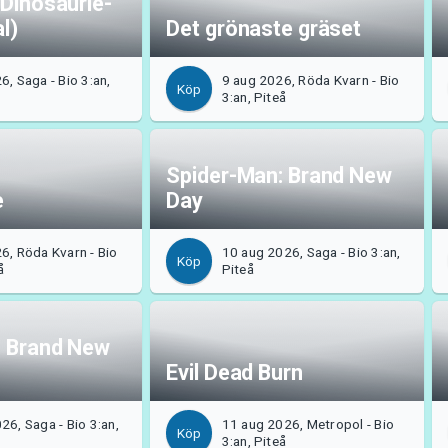
 Dinosaurie-
al)
Det grönaste gräset
6, Saga - Bio 3:an,
9 aug 2026, Röda Kvarn - Bio
Köp
3:an, Piteå
Spider-Man: Brand New
e
Day
6, Röda Kvarn - Bio
10 aug 2026, Saga - Bio 3:an,
Köp
å
Piteå
: Brand New
Evil Dead Burn
26, Saga - Bio 3:an,
11 aug 2026, Metropol - Bio
Köp
3:an, Piteå