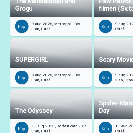
The Mandalorian and
Paw Patrol:
Grogu
filmen (Sv.t
9 aug 2026, Metropol - Bio
9 aug 202
Köp
Köp
3:an, Piteå
Piteå
SUPERGIRL
Scary Movi
9 aug 2026, Metropol - Bio
9 aug 202
Köp
Köp
3:an, Piteå
3:an, Pite
Spider-Man
The Odyssey
Day
11 aug 2026, Röda Kvarn - Bio
11 aug 20
Köp
Köp
3:an, Piteå
Piteå