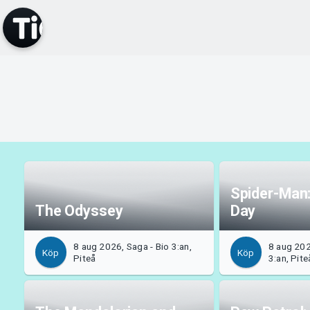
Spider-Man
The Odyssey
Day
8 aug 2026, Saga - Bio 3:an,
8 aug 202
Köp
Köp
Piteå
3:an, Pite