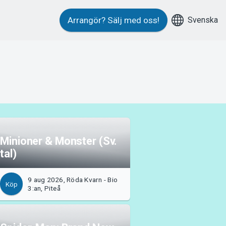
Svenska
Arrangör?
Sälj med oss!
Minioner & Monster (Sv.
tal)
9 aug 2026, Röda Kvarn - Bio
Köp
3:an, Piteå