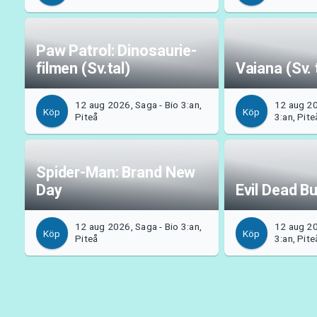
Paw Patrol: Dinosaurie-
filmen (Sv.tal)
Vaiana (Sv. 
12 aug 2026, Saga - Bio 3:an,
12 aug 20
Köp
Köp
Piteå
3:an, Pite
Spider-Man: Brand New
Day
Evil Dead B
12 aug 2026, Saga - Bio 3:an,
12 aug 20
Köp
Köp
Piteå
3:an, Pite