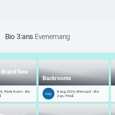
Bio 3:ans
Evenemang
: Brand New
Backrooms
6, Röda Kvarn - Bio
8 aug 2026, Metropol - Bio
Köp
å
3:an, Piteå