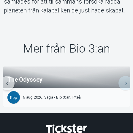
samlades för att tillsammans försöka rädda
planeten från kalabaliken de just hade skapat.
Mer från Bio 3:an
The Odyssey
6 aug 2026, Saga - Bio 3:an, Piteå
Köp