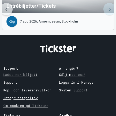
Entrébiljetter/Tickets
7 aug 2026, Armémuseum, Stockholm
Köp
Support
Arrangör?
Ladda ner biljett
Sälj med oss!
Support
Logga in i Manager
Köp- och leveransvillkor
System Support
Integritetspolicy
Om cookies på Tickster
Tickster
Arvika