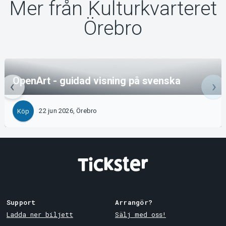
Mer från Kulturkvarteret
Örebro
OpenArt - guidad visning på svenska
22 jun 2026, Örebro
Köp
Support
Arrangör?
Ladda ner biljett
Sälj med oss!