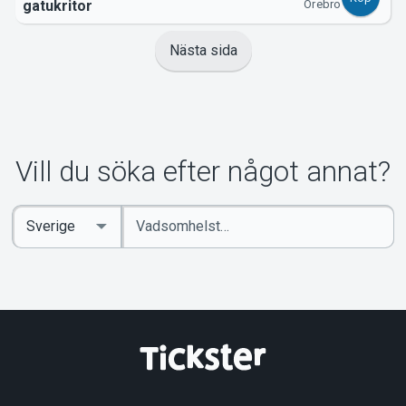
gatukritor
Örebro
Nästa sida
Vill du söka efter något annat?
Ange
Select
sökord
Country