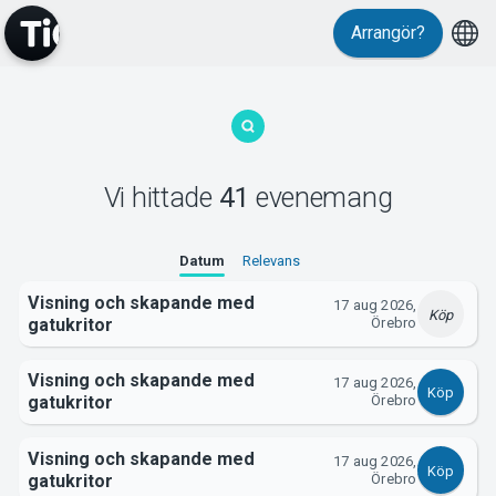
Evenemang
Arrangör?
Vi hittade
41
evenemang
MyTickster
Datum
Relevans
Visning och skapande med
17 aug 2026,
Köp
gatukritor
Örebro
Visning och skapande med
17 aug 2026,
Köp
gatukritor
Örebro
Visning och skapande med
17 aug 2026,
Support
Köp
gatukritor
Örebro