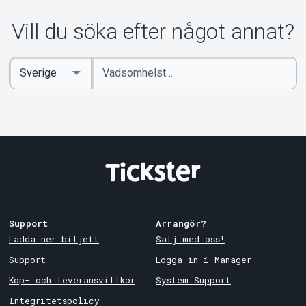
Vill du söka efter något annat?
Ange
Select
sökord
Country
Support
Arrangör?
Ladda ner biljett
Sälj med oss!
Support
Logga in i Manager
Köp- och leveransvillkor
System Support
Integritetspolicy