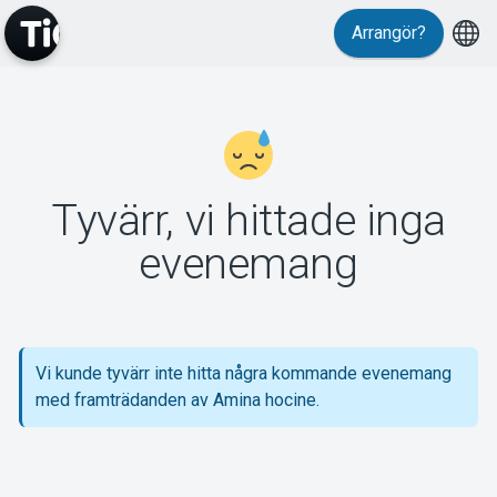
Arrangör?
MyTickster
Tyvärr, vi hittade inga
Support
evenemang
Vi kunde tyvärr inte hitta några kommande evenemang
Om Tickster
med framträdanden av Amina hocine.