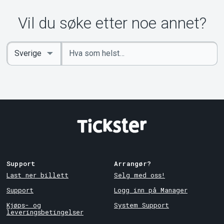
Vil du søke etter noe annet?
Angi
Select
nøkkelord
Country
Support
Arrangør?
Last ner billett
Selg med oss!
Support
Logg inn på Manager
Kjøps- og
System Support
leveringsbetingelser