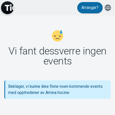
Arrangør?
MyTickster
Vi fant dessverre ingen
Support
events
Beklager, vi kunne ikke finne noen kommende events
Om Tickster
med opptredener av Amina hocine.