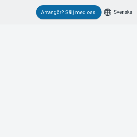
Svenska
Arrangör?
Sälj med oss!