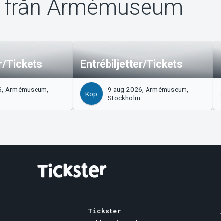
 från Armémuseum
er/Tickets
Entrébiljetter/Tickets
6, Armémuseum,
9 aug 2026, Armémuseum,
Köp
m
Stockholm
Tickster