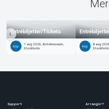
Mer
Entrébiljetter/Tickets
Entrébiljett
7 aug 2026, Armémuseum,
8 aug 202
Köp
Köp
Stockholm
Stockhol
Support
Arrangör?