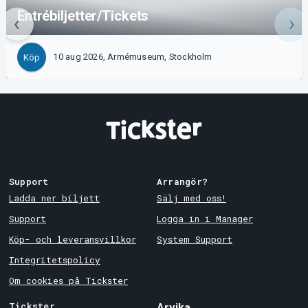
Entrébiljetter/Tickets
10 aug 2026, Armémuseum, Stockholm
Köp
Support
Arrangör?
Ladda ner biljett
Sälj med oss!
Support
Logga in i Manager
Köp- och leveransvillkor
System Support
Integritetspolicy
Om cookies på Tickster
Tickster
Arvika