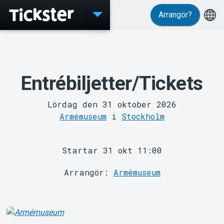
Arrangör?
Evenemang
Entrébiljetter/Tickets
Lördag den 31 oktober 2026
Armémuseum
i
Stockholm
MyTickster
Startar 31 okt 11:00
Arrangör:
Armémuseum
Support