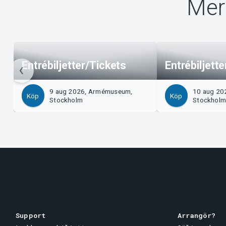
Mer
Entrébiljetter/Tickets
Entrébiljett
9 aug 2026, Armémuseum,
10 aug 20
Köp
Köp
Stockholm
Stockhol
Support
Arrangör?