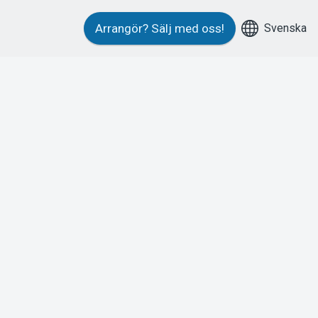
Svenska
Arrangör?
Sälj med oss!