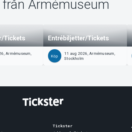
 från Armémuseum
er/Tickets
Entrébiljetter/Tickets
26, Armémuseum,
11 aug 2026, Armémuseum,
Köp
m
Stockholm
Tickster