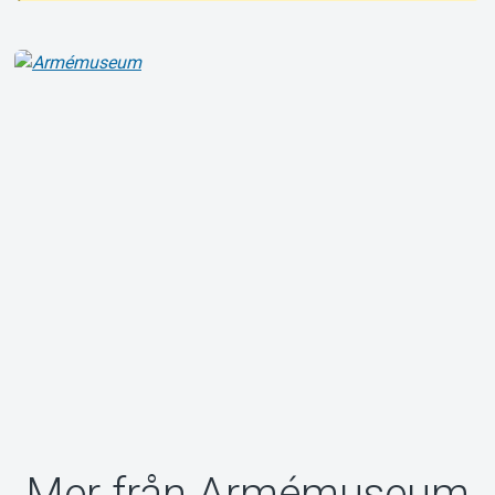
Om Tickster
Mer från Armémuseum