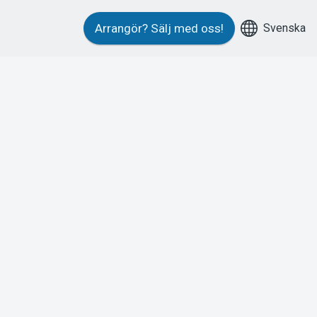
Svenska
Arrangör?
Sälj med oss!