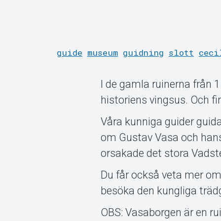
guide
museum
guidning
slott
ceci
I de gamla ruinerna från 
historiens vingsus. Och fi
Våra kunniga guider guid
om Gustav Vasa och hans ba
orsakade det stora Vadste
Du får också veta mer om
besöka den kungliga trä
OBS: Vasaborgen är en rui