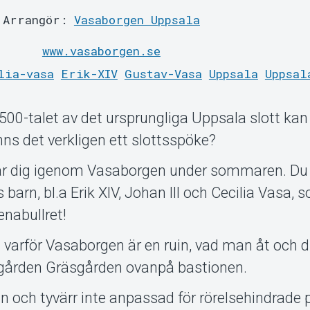
Arrangör:
Vasaborgen Uppsala
www.vasaborgen.se
lia-vasa
Erik-XIV
Gustav-Vasa
Uppsala
Uppsal
1500-talet av det ursprungliga Uppsala slott kan
nns det verkligen ett slottsspöke?
ar dig igenom Vasaborgen under sommaren. Du 
rn, bl.a Erik XIV, Johan III och Cecilia Vasa, s
nabullret!
 varför Vasaborgen är en ruin, vad man åt och 
dgården Gräsgården ovanpå bastionen.
n och tyvärr inte anpassad för rörelsehindrade 