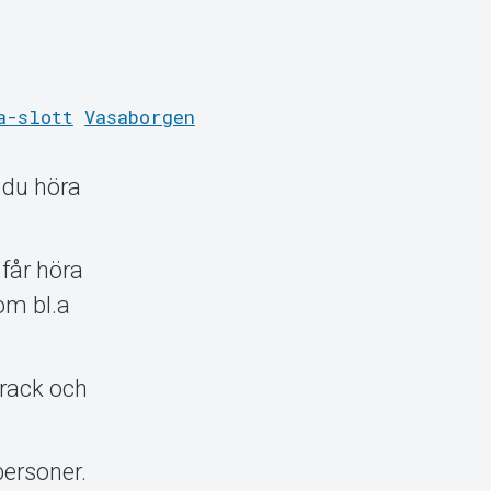
a-slott
Vasaborgen
 du höra
får höra
om bl.a
drack och
personer.