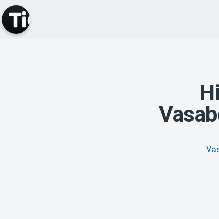
Hi
Vasab
Va