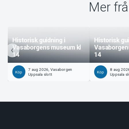
Mer fr
Historisk guidning i
Historisk gui
Vasaborgens museum kl
Vasaborgen
14
14
7 aug 2026, Vasaborgen
8 aug 202
Köp
Köp
Uppsala slott
Uppsala sl