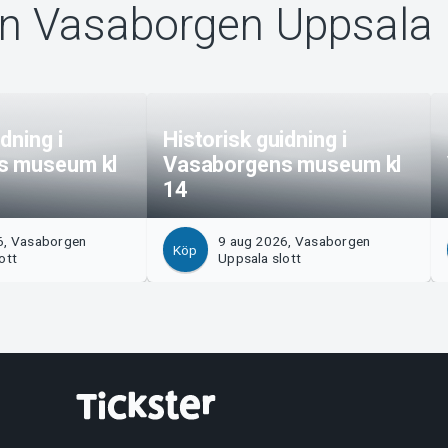
ån Vasaborgen Uppsala
dning i
Historisk guidning i
s museum kl
Vasaborgens museum kl
14
6, Vasaborgen
9 aug 2026, Vasaborgen
Köp
ott
Uppsala slott