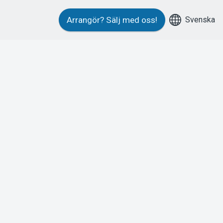
Svenska
Arrangör?
Sälj med oss!