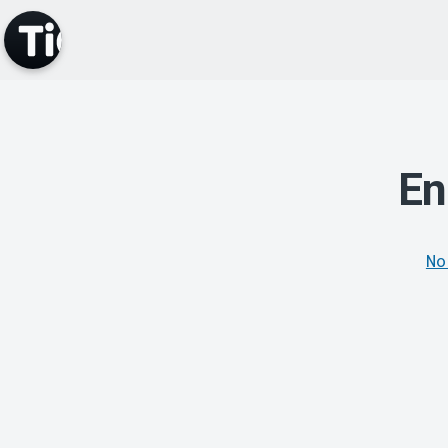
En
No