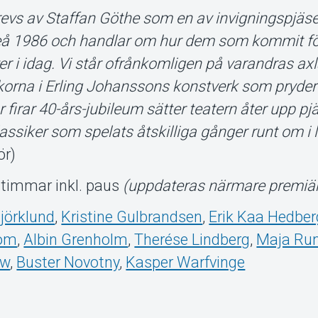
evs av Staffan Göthe som en av invigningspjäs
uleå 1986 och handlar om hur dem som kommit f
ver i idag. Vi står ofrånkomligen på varandras ax
rna i Erling Johanssons konstverk som pryder
år firar 40-års-jubileum sätter teatern åter upp 
assiker som spelats åtskilliga gånger runt om i l
ör)
timmar inkl. paus
(uppdateras närmare premiä
jörklund
,
Kristine Gulbrandsen
,
Erik Kaa Hedber
bom
,
Albin Grenholm
,
Therése Lindberg
,
Maja Ru
ow
,
Buster Novotny
,
Kasper Warfvinge