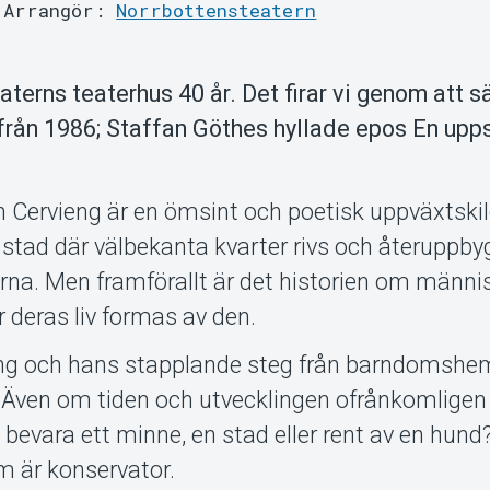
Arrangör:
Norrbottensteatern
aterns teaterhus 40 år. Det firar vi genom att s
 från 1986; Staffan Göthes hyllade epos En up
 Cervieng är en ömsint och poetisk uppväxtskil
 stad där välbekanta kvarter rivs och återuppbyg
na. Men framförallt är det historien om männi
r deras liv formas av den.
ieng och hans stapplande steg från barndomshe
 Även om tiden och utvecklingen ofrånkomligen
bevara ett minne, en stad eller rent av en hund? I
 är konservator.