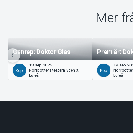
Mer fr
Genrep: Doktor Glas
Premiär: Dok
18 sep 2026,
19 sep 20
Norrbottensteatern Scen 3,
Norrbotten
Köp
Köp
Luleå
Luleå