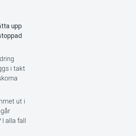
ätta upp
pstoppad
dring
gs i takt
skorna
mmet ut i
 går
 alla fall