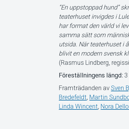
”En uppstoppad hund” skr
teaterhuset invigdes i L
har format den värld vi le
samma sätt som människo
utsida. När teaterhuset i 
blivit en modern svensk kl
(Rasmus Lindberg, regiss
Föreställningens längd:
3 
Framträdanden av
Sven B
Bredefeldt
,
Martin Sund
Linda Wincent
,
Nora Dell