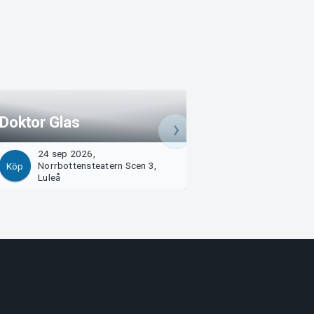
Doktor Glas
Doktor Glas
24 sep 2026,
25 sep 2026,
Norrbottensteatern Scen 3,
Norrbottensteate
Köp
Köp
Luleå
Luleå