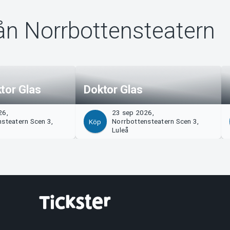
ån Norrbottensteatern
tor Glas
Doktor Glas
26,
23 sep 2026,
steatern Scen 3,
Norrbottensteatern Scen 3,
Köp
Luleå