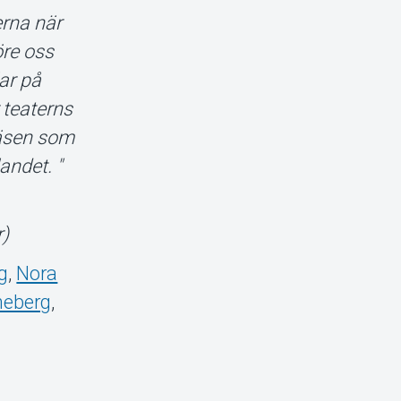
erna när
öre oss
lar på
 teaterns
pjäsen som
andet. "
r)
g
,
Nora
neberg
,